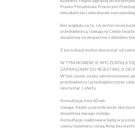
Business Poland zaprasza do korzystani
Prasko Południowa Przestrzeń Przedsięb
mieszkańców i mieszkanek warszawskiej 
Bez względu na to, czy jesteś nowicju
przedsiębiorcą, czekają na Ciebie bezp
doradztwa od ekspertów z dziedziny biz
Z konsultacji można skorzystać od czer
W TYM MOMENCIE WYCZERPAŁA SIĘ 
ZAPRASZAMY DO REJESTRACJI OD 
W tym czasie, osoby zainteresowane zał
przedsiębiorcy i przedsiębiorczynie szu
skorzystać z oferty.
Konsultacja trwa 60 min
Uwaga: Każdy uczestnik może skorzysta
doradztwa danego rodzaju.
Konsultacje realizowane będą w prostej 
czemu rozwiniesz swoją firmę bez wych