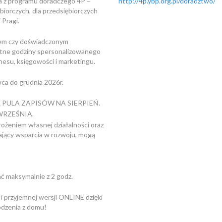
a z programu doradczego 4P –
http://4p.ybp.org.pl/doradztwo/
iorczych, dla przedsiębiorczych
Pragi.
szem czy doświadczonym
łatne godziny spersonalizowanego
nesu, księgowości i marketingu.
wca do grudnia 2026r.
PULA ZAPISÓW NA SIERPIEŃ.
WRZEŚNIA.
ożeniem własnej działalności oraz
kający wsparcia w rozwoju, mogą
ć maksymalnie z 2 godz.
i przyjemnej wersji ONLINE dzięki
odzenia z domu!